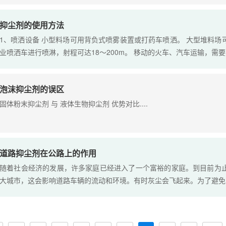
抑尘剂的使用方法
1、喷洒设备 小型料场可用背负式喷雾装置或打药车喷洒。 大型堆料
业喷洒车进行喷淋，射程可达18～200m。 移动的火车、汽车运输，需要建设
泡沫抑尘剂的误区
固体粉末抑尘剂 与 液体生物抑尘剂 优势对比....
道路抑尘剂在公路上的作用
随着社会经济的发展，许多家庭已经进入了一个富裕的家庭。到目前为
大城市，这会影响道路车辆的流动和环境。有时灰尘会飞起来。为了避免..