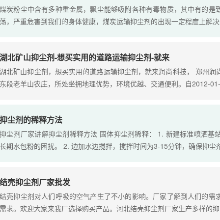
煤炭粉尘中含有多种重金属，飘尘能够吸附各种有毒物质，其中有的是
荡，严重危害到我们的身体健康，煤炭运输抑尘剂的出现一定程度上解决..
湖北矿山抑尘剂-想买实用的道路运输抑尘剂-就来
湖北矿山抑尘剂，想买实用的道路运输抑尘剂，就来润尚科技， 郑州润
东段老羊山农庄，所处坐拥地理优势，环境优越、交通便利。自2012-01-1.
抑尘剂的稀释方法
抑尘剂厂家讲解抑尘剂稀释方法 固体抑尘剂稀释： 1. 新建标准喷洒
长期水包粉的困扰。 2. 边加水边搅拌，搅拌时间为3-15分钟，确保抑尘剂溶
结壳抑尘剂厂家批发
结壳抑尘剂对人们呼吸的空气产生了不小的影响。厂家了解到人们的需
需求。欢迎大家来我厂选择购买产品。河北结壳抑尘剂厂家生产多样的抑..