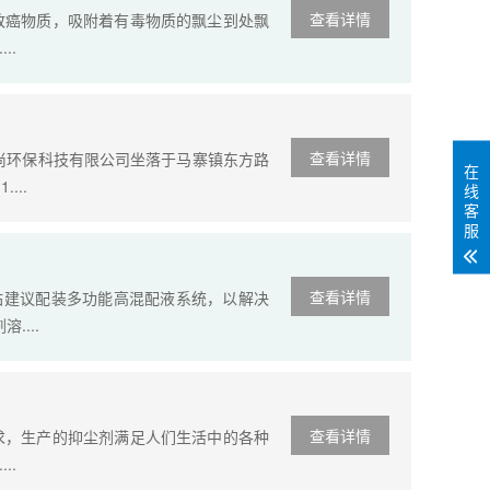
查看详情
致癌物质，吸附着有毒物质的飘尘到处飘
..
查看详情
尚环保科技有限公司坐落于马寨镇东方路
在
...
线
客
服
查看详情
基站建议配装多功能高混配液系统，以解决
....
查看详情
求，生产的抑尘剂满足人们生活中的各种
..