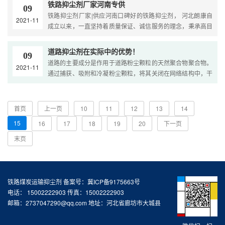
铁路抑尘剂厂家河南专供
09
铁路抑尘剂厂家|供应河南口碑好的铁路抑尘剂， 河北朗康自
2021-11
成立以来，一直坚持着质量保证、诚信服务的理念，秉承高目
标、高科技、有品质、高能益的发展宗旨。在全国为广大需
求....
道路抑尘剂在实际中的优势！
09
道路的主要成分是作用于道路粉尘颗粒的天然聚合物聚合物。
2021-11
通过捕获、吸附和冷凝粉尘颗粒，将其关闭在网络结构中，干
燥固化成膜，达到防尘的目的。道路抑尘剂是一种生物降解
不....
首页
上一页
10
11
12
13
14
15
16
17
18
19
20
下一页
末页
铁路煤炭运输抑尘剂 备案号：冀ICP备9175663号
电话： 15002222903 传真：15002222903
邮箱：2737047290@qq.com 地址：河北省廊坊市大城县