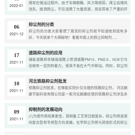
煤炭在储运过程中，由于车辆颠簸、风力等原因，煤尘会随风
2022-01
流失、抛洒扬尘，不仅浪费了大量资源，而且带来了严重的环
境问题。当前，煤尘污染已成为我国铁路污染的主要因素。
煤....
抑尘剂的分类
06
抑尘剂的分类大家看惯了嵩安的抑尘剂就不知道他到底有多
2021-12
好，今天就来个大揭秘吧！看看市面上的扬尘抑制剂......
道路抑尘剂的应用
17
铺装道路和非铺装道路上喷洒道路PM10、PM2.5、NOX它与
2021-11
总碳有一定的附着力，使其不易在大气中移动。同时，抑尘剂
还具有很强的吸水保水特性，较终通过道路抑尘剂携带
PM10、PM2.5、NOX和....
河北铁路抑尘剂批发
10
铁路抑尘剂批发，在哪能买到价位合理的铁路抑尘剂， 河北朗
2021-11
康节能科技有限公司是一家河北朗康经营的铁路抑尘剂涉及多
种行业，各种类别。本公司致力于铁路抑尘剂的经营销售，
产....
抑制剂的发展动向
09
(1)为使作用效果更佳，其制备工艺将日趋复杂，抑尘剂将逐渐
2021-11
向复合型和专用型方向发展。化学抑尘剂将与其他形式的抑尘
技术更加密切地结合。 (2)随着高分子化学材料的快速发展，
未....