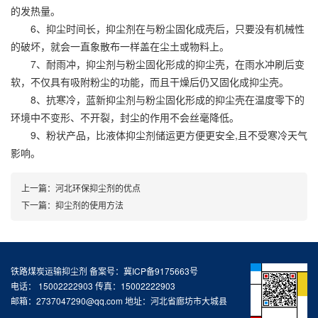
的发热量。
6、抑尘时间长，抑尘剂在与粉尘固化成壳后，只要没有机械性
的破坏，就会一直象散布一样盖在尘土或物料上。
7、耐雨冲，抑尘剂与粉尘固化形成的抑尘壳，在雨水冲刷后变
软，不仅具有吸附粉尘的功能，而且干燥后仍又固化成抑尘壳。
8、抗寒冷，蓝新抑尘剂与粉尘固化形成的抑尘壳在温度零下的
环境中不变形、不开裂，封尘的作用不会丝毫降低。
9、粉状产品，比液体抑尘剂储运更方便更安全,且不受寒冷天气
影响。
上一篇：
河北环保抑尘剂的优点
下一篇：
抑尘剂的使用方法
铁路煤炭运输抑尘剂 备案号：冀ICP备9175663号
电话： 15002222903 传真：15002222903
邮箱：2737047290@qq.com 地址：河北省廊坊市大城县