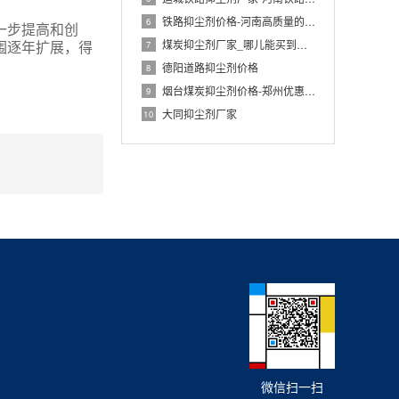
铁路抑尘剂价格-河南高质量的铁路抑尘剂
6
一步提高和创
煤炭抑尘剂厂家_哪儿能买到优良煤炭抑尘
7
围逐年扩展，得
德阳道路抑尘剂价格
8
烟台煤炭抑尘剂价格-郑州优惠的煤炭抑尘
9
大同抑尘剂厂家
10
微信扫一扫