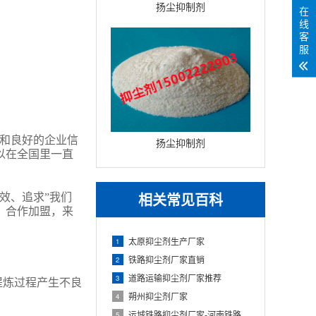
扬尘抑制剂
在
线
客
服
务和良好的企业信
扬尘抑制剂
以在全国里一直
相关常见百科
效、追求”我们
、合作加盟，来
太原抑尘剂生产厂家
1
铁路抑尘剂厂家直销
2
道路运输抑尘剂厂家推荐
3
提炼过程产生不良
朔州抑尘剂厂家
4
运城铁路抑尘剂厂家-河南铁路抑尘剂品牌
5