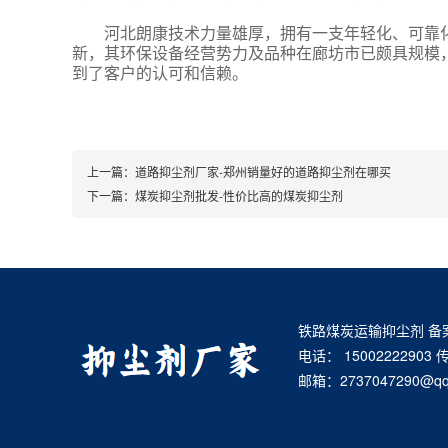
河北朗康技术力量雄厚，拥有一支年轻化、可靠
新，其环保设备经营势力及品种在廊坊市已颇具规模
到了客户的认可和信赖。
上一篇：
道路抑尘剂厂家-郑州销量好的道路抑尘剂在哪买
下一篇：
煤炭抑尘剂批发-性价比高的煤炭抑尘剂
铁路煤炭运输抑尘剂 备案号
电话： 15002222903 
邮箱：2737047290